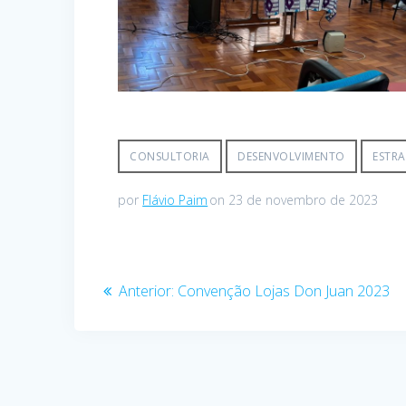
CONSULTORIA
DESENVOLVIMENTO
ESTRA
por
Flávio Paim
on 23 de novembro de 2023
Navegação
Post
Anterior:
Convenção Lojas Don Juan 2023
de
anterior:
Post