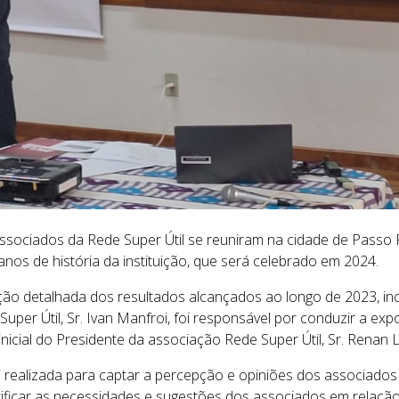
associados da Rede Super Útil se reuniram na cidade de Passo 
nos de história da instituição, que será celebrado em 2024.
ão detalhada dos resultados alcançados ao longo de 2023, inc
Super Útil, Sr. Ivan Manfroi, foi responsável por conduzir a e
ial do Presidente da associação Rede Super Útil, Sr. Renan 
 realizada para captar a percepção e opiniões dos associados
ificar as necessidades e sugestões dos associados em relação 