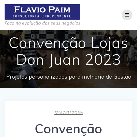
Skip
to
content
Convenção Lojas
Don Juan 2023
Projetos personalizados para melhoria de Gestão
SEM CATEGORIA
Convenção