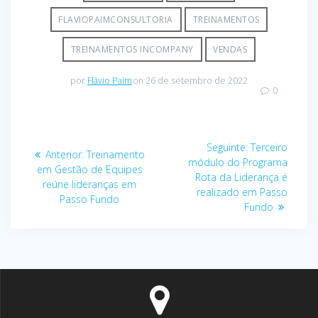
FLAVIOPAIMCONSULTORIA
TREINAMENTOS
TREINAMENTOS INCOMPANY
VENDAS
por
Flávio Paim
on 26 de setembro de 2022
0
Navegação
Post
Seguinte:
Terceiro
Post
Anterior:
Treinamento
de
seguinte:
módulo do Programa
anterior:
em Gestão de Equipes
Rota da Liderança é
reúne lideranças em
Post
realizado em Passo
Passo Fundo
Fundo