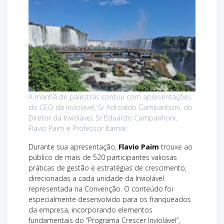
A manhã de palestras contou com apresentações
do CEO da Inviolável, Sr Adroaldo Campanhoni, do
Diretor da Inviolável, Sr Eduardo Campanhoni,
Flavio Paim e Professor Itamar.
Durante sua apresentação,
Flavio Paim
trouxe ao
público de mais de 520 participantes valiosas
práticas de gestão e estratégias de crescimento,
direcionadas a cada unidade da Inviolável
representada na Convenção. O conteúdo foi
especialmente desenvolvido para os franqueados
da empresa, incorporando elementos
fundamentais do “Programa Crescer Inviolável”,