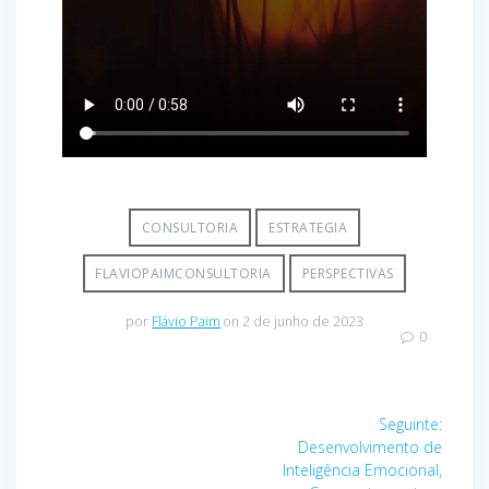
CONSULTORIA
ESTRATEGIA
FLAVIOPAIMCONSULTORIA
PERSPECTIVAS
por
Flávio Paim
on 2 de junho de 2023
0
Navegação
Post
Seguinte:
de
seguin
Desenvolvimento de
Inteligência Emocional,